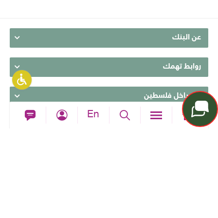
عن البنك
روابط تهمك
من داخل فلسطين
En
من خارج فلسطين
تابعونا
جميع حقوق الطبع والنشر محفوظة للبنك الاسلامي العربي © 2026
البنك عضو في المؤسسة الفلسطينية لضمان الودائع
تصميم وتطوير