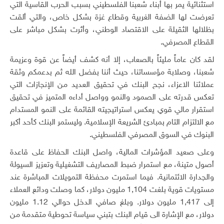
استثنائية يمر بها أبناء شعبنا الفلسطيني بسبب الحرب القاسية التي
تعرضت لها الضفة الغربية وقطاع غزة بشكل خاص، والتي ألقت
بظلالها الثقيلة على الاقتصاد الوطني، وأثرت بشكل مباشر على
القطاع المصرفي.
لقد كان عاماً مليئاً بالصعاب، إلا أنه كشف أيضاً عن قوة وعزيمة
شعبنا، وصلابة مؤسساتنا، حيث أننا بفضل الله ثم بدعمكم وثقة
عملائنا الاعزاء، نجح البنك في تحقيق العديد من الإنجازات التي
تعكس قدرته على الصمود والنمو وواصل أداءه المتميز في تحقيق
استقرار مالي قوي يعكس استراتيجيته القائمة على النمو المستدام
مع الالتزام التام بمبادئ الشريعة الإسلامية. وليستمر البنك كأحد أكبر
البنوك في السوق المصرفي الفلسطيني.
وعلى صعيد المؤشرات المالية، واصل البنك الحفاظ على قاعدة
أصول متينة، مع استمرار ضبط المصاريف التشغيلية وتعزيز السيولة
والجدارة الائتمانية. فيما استمرت محفظة التمويلات المباشرة عند
مستويات قوية بلغت 1,104 مليون دولار، كما وصلت ودائع العملاء
إلى 1,417 مليون دولار. وبلغ صافي الدخل حوالي 1.12 مليون
دولار، مع الإشارة الى قيام البنك بتبني سياسة تحوطية متقدمة من