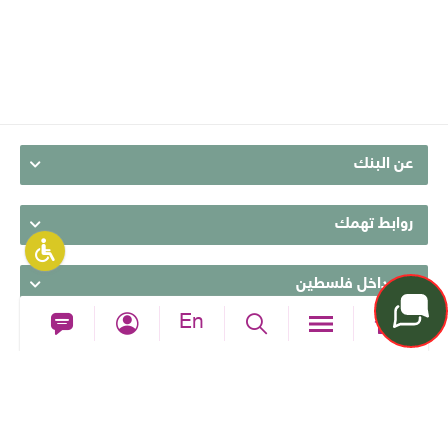
عن البنك
روابط تهمك
من داخل فلسطين
En
من خارج فلسطين
تابعونا