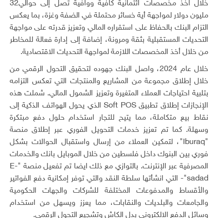
خلال اخذ مخصصات ائتمانية كافية ووافية تصل إلى حوالي32
مليون دولار لمواجهة أية خسائر محتملة في الضفة وغزة، بما يعكس
التزام البنك بالحفاظ على استقراره المالي وتعزيز قدرته على مواجهة
التحديات المستقبلية بثقة ومرونة، إضافة إلى إدارة فعالة للمخاطر
من خلال أخذ المخصصات اللازمة لمواجهة التحديات الاقتصادية.
خلال عام 2024، واصل البنك جهوده لتحقيق التحول الرقمي من
خلال إطلاق مجموعة من المشاريع والمنتجات التي تعكس التزامه
بتلبية احتياجات العملاء المتغيرة وتعزيز الشمول المالي. شملت هذه
الإنجازات إطلاق تطبيق Soft POS الذي يحول الهواتف الذكية إلى
نقاط بيع متكاملة، مما يتيح للتجار استخدام حلول دفع مبتكرة
وسهلة. كما تم تعزيز خدمات التحويل الفوري عبر إطلاق منصة
"Iburaq"، لتمكين العملاء من إرسال واستقبال الحوالات بشكل
فوري بين البنوك داخل فلسطين من خلال الموبايل بانك والخدمات
المصرفية عبر الإنترنت. بالتوازي مع ذلك ايضا تم تفعيل منصة "E-
sadad"- التي انشأتها سلطة النقد والتي توفر إمكانية دفع الفواتير
والأقساط والمدفوعات المختلفة للشركات والجهات الحكومية
والجامعات والبلديات والنقابات، مما يعزز ويسهل من استخدام
وسائل الدفع الالكتروني بدل الكاش وتشجيع التحول الرقمي.