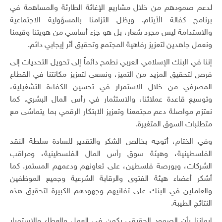
لدعم صمودهم من خلال مشاريع الإغاثة الطارئة والمساهمة في
برنامج كفالة الأيتام. ويظل التزامنا بالمسؤولية الاجتماعية
والاستدامة ليس مجرد شعار، بل هو جزء أساسي من هويتنا وقيمنا
ونعمل جاهدين لتعزيز رفاهية المجتمع وتحقيق أثر إيجابي دائم.
إننا في البنك الإسلامي العربي نطمح دائماً إلى تحويل التحديات إلى
فرص لتحقيق المزيد من التميز، ونسعى لتعزيز مكانتنا في القطاع
المصرفي من خلال الاستمرار في تحسين الكفاءة التشغيلية،
وتوسيع قاعدة عملائنا، والاستثمار في رأس المال البشري. كما
نعتزم مواصلة دعم مجتمعنا وتعزيز الابتكار الرقمي بما يتماشى مع
متطلبات السوق المتغيرة.
وفي الختام، أتوجه بخالص الشكر والتقدير للسادة سلطة النقد
الفلسطينية، وهيئة سوق رأس المال الفلسطينية، ومراقب
الشركات، وبورصة فلسطين، على تعاونهم ودعمهم المستمر. كما
أشكر أعضاء هيئة الفتوى والرقابة الشرعية وجميع الموظفين
والعاملين في البنك على تفانيهم وجهودهم الكبيرة لتحقيق هذه
النتائج الطيبة.
ايماننا بأن الصمود الحقيقي يكمن في العمل والعطاء والاستمرار