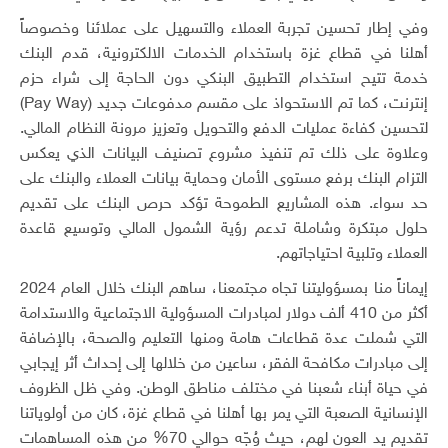
وفي إطار تحسين تجربة العملاء والتسهيل على عملائنا وخصوصاً
أهلنا في قطاع غزة باستخدام الخدمات الالكترونية، قدم البنك
خدمة تتيح استخدام التطبيق البنكي دون الحاجة إلى شراء حزم
إنترنت، كما تم الاستحواذ على مقسم مدفوعات جديد (Pay Way)
لتحسين كفاءة عمليات الدفع والتحويل وتعزيز مرونة النظام المالي.
وعلاوة على ذلك تم تنفيذ مشروع تصنيف البيانات الذي يعكس
التزام البنك برفع مستوى الأمان وحماية بيانات العملاء والبنك على
حد سواء. هذه المشاريع الطموحة تؤكد حرص البنك على تقديم
حلول مبتكرة وشاملة تدعم رؤية الشمول المالي وتوسيع قاعدة
العملاء وتلبية احتياجاتهم.
إيماناً منا بمسؤوليتنا تجاه مجتمعنا، ساهم البنك خلال العام 2024
أكثر من 410 ألف دولار لمبادرات المسؤولية الاجتماعية والاستدامة
التي شملت عدة قطاعات هامة ومنها التعليم والصحة، بالإضافة
إلى مبادرات مكافحة الفقر، ساعين من خلالها إلى إحداث أثر إيجابي
في حياة أبناء شعبنا في مختلف مناطق الوطن. وفي ظل الظروف
الإنسانية الصعبة التي يمر بها أهلنا في قطاع غزة، كان من أولوياتنا
تقديم يد العون لهم، حيث وُجّه حوالي 70% من هذه المساهمات